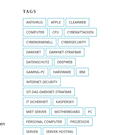
TAGS
ANTIVIRUS
APPLE
CLEARWEB
COMPUTER
CPU
CYBERATTACKEN
CYBERKRIMINELL
CYBERSECURITY
DARKNET
DARKNET-STRAFBAR
DATENSCHUTZ
DEEPWEB
GAMING-PC
HARDWARE
IBM
INTERNET-SECURITY
IST-DAS-DARKNET-STRAFBAR
IT SICHERHEIT
KASPERSKY
MIET SERVER
MOTHERBOARD
PC
PERSONAL COMPUTER
PROZESSOR
nen
SERVER
SERVER HOSTING