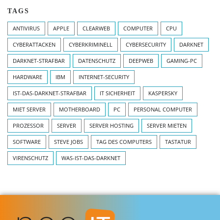
TAGS
ANTIVIRUS
APPLE
CLEARWEB
COMPUTER
CPU
CYBERATTACKEN
CYBERKRIMINELL
CYBERSECURITY
DARKNET
DARKNET-STRAFBAR
DATENSCHUTZ
DEEPWEB
GAMING-PC
HARDWARE
IBM
INTERNET-SECURITY
IST-DAS-DARKNET-STRAFBAR
IT SICHERHEIT
KASPERSKY
MIET SERVER
MOTHERBOARD
PC
PERSONAL COMPUTER
PROZESSOR
SERVER
SERVER HOSTING
SERVER MIETEN
SOFTWARE
STEVE JOBS
TAG DES COMPUTERS
TASTATUR
VIRENSCHUTZ
WAS-IST-DAS-DARKNET