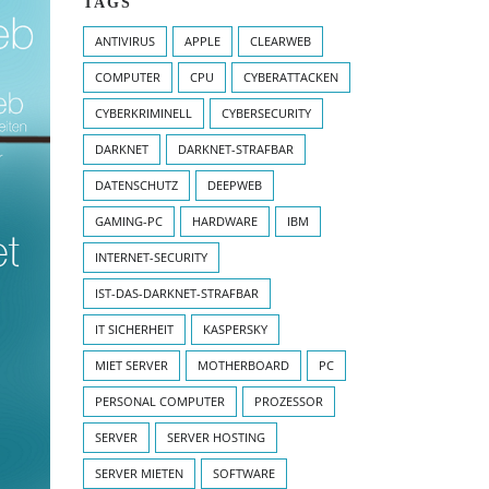
TAGS
ANTIVIRUS
APPLE
CLEARWEB
COMPUTER
CPU
CYBERATTACKEN
CYBERKRIMINELL
CYBERSECURITY
DARKNET
DARKNET-STRAFBAR
DATENSCHUTZ
DEEPWEB
GAMING-PC
HARDWARE
IBM
INTERNET-SECURITY
IST-DAS-DARKNET-STRAFBAR
IT SICHERHEIT
KASPERSKY
MIET SERVER
MOTHERBOARD
PC
PERSONAL COMPUTER
PROZESSOR
SERVER
SERVER HOSTING
SERVER MIETEN
SOFTWARE