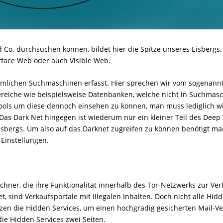
d Co. durchsuchen können, bildet hier die Spitze unseres Eisbergs
rface Web oder auch Visible Web.
mmlichen Suchmaschinen erfasst. Hier sprechen wir vom sogenann
ereiche wie beispielsweise Datenbanken, welche nicht in Suchmas
Tools um diese dennoch einsehen zu können, man muss lediglich w
 Das Dark Net hingegen ist wiederum nur ein kleiner Teil des Deep
sbergs. Um also auf das Darknet zugreifen zu können benötigt ma
Einstellungen.
echner, die ihre Funktionalität innerhalb des Tor-Netzwerks zur Ve
et, sind Verkaufsportale mit illegalen Inhalten. Doch nicht alle Hid
utzen die Hidden Services, um einen hochgradig gesicherten Mail-V
e Hidden Services zwei Seiten.