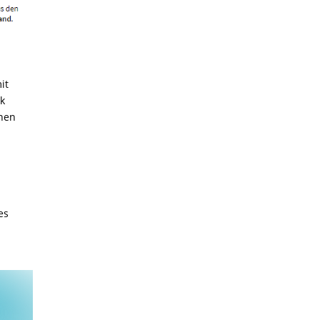
it
k
inen
es