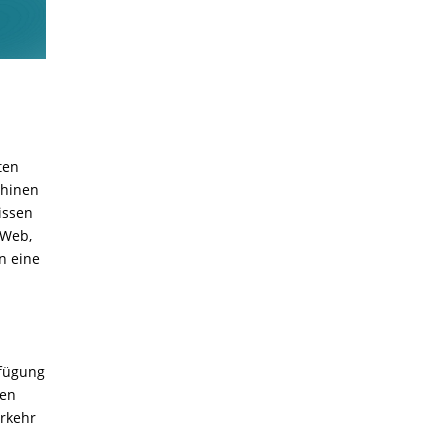
.
ten
chinen
issen
 Web,
n eine
rfügung
den
erkehr