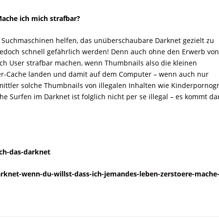
Mache ich mich strafbar?
e Suchmaschinen helfen, das unüberschaubare Darknet gezielt zu
jedoch schnell gefährlich werden! Denn auch ohne den Erwerb von
ich User strafbar machen, wenn Thumbnails also die kleinen
er-Cache landen und damit auf dem Computer – wenn auch nur
ttler solche Thumbnails von illegalen Inhalten wie Kinderpornogr
che Surfen im Darknet ist folglich nicht per se illegal – es kommt da
ich-das-darknet
arknet-wenn-du-willst-dass-ich-jemandes-leben-zerstoere-mache-