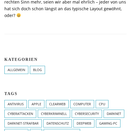
rechten Sinn mehr, seien wir aber mal ehrlich – jeder von uns
hat sich doch schon längst an das typische Layout gewöhnt,
oder?
KATEGORIEN
ALLGEMEIN
BLOG
TAGS
ANTIVIRUS
APPLE
CLEARWEB
COMPUTER
CPU
CYBERATTACKEN
CYBERKRIMINELL
CYBERSECURITY
DARKNET
DARKNET-STRAFBAR
DATENSCHUTZ
DEEPWEB
GAMING-PC