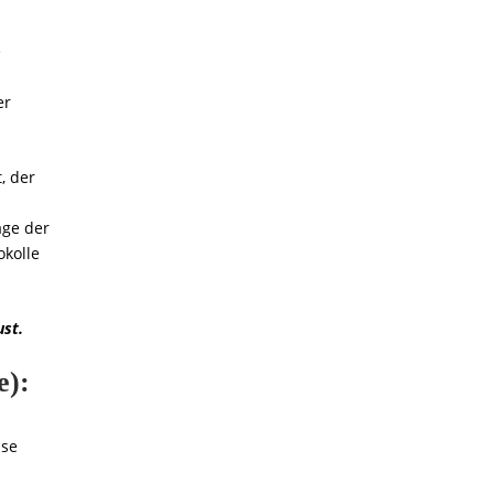
e
er
, der
age der
okolle
ust.
e):
use