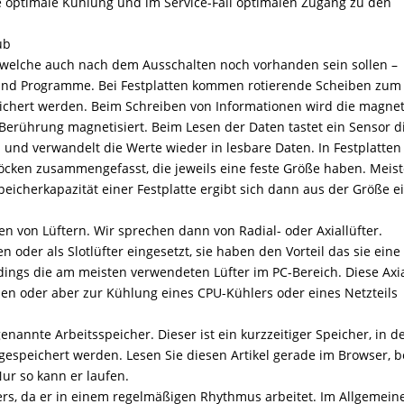
 optimale Kühlung und im Service-Fall optimalen Zugang zu den
ub
 welche auch nach dem Ausschalten noch vorhanden sein sollen –
e und Programme. Bei Festplatten kommen rotierende Scheiben zum
eichert werden. Beim Schreiben von Informationen wird die magne
erührung magnetisiert. Beim Lesen der Daten tastet ein Sensor d
und verwandelt die Werte wieder in lesbare Daten. In Festplatten
öcken zusammengefasst, die jeweils eine feste Größe haben. Meis
peicherkapazität einer Festplatte ergibt sich dann aus der Größe e
n von Lüftern. Wir sprechen dann von Radial- oder Axiallüfter.
n oder als Slotlüfter eingesetzt, sie haben den Vorteil das sie eine
dings die am meisten verwendeten Lüfter im PC-Bereich. Diese Axia
n oder aber zur Kühlung eines CPU-Kühlers oder eines Netzteils
nnte Arbeitsspeicher. Dieser ist ein kurzzeitiger Speicher, in d
speichert werden. Lesen Sie diesen Artikel gerade im Browser, b
Nur so kann er laufen.
ers, da er in einem regelmäßigen Rhythmus arbeitet. Im Allgemein