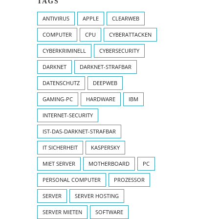
TAGS
ANTIVIRUS
APPLE
CLEARWEB
COMPUTER
CPU
CYBERATTACKEN
CYBERKRIMINELL
CYBERSECURITY
DARKNET
DARKNET-STRAFBAR
DATENSCHUTZ
DEEPWEB
GAMING-PC
HARDWARE
IBM
INTERNET-SECURITY
IST-DAS-DARKNET-STRAFBAR
IT SICHERHEIT
KASPERSKY
MIET SERVER
MOTHERBOARD
PC
PERSONAL COMPUTER
PROZESSOR
SERVER
SERVER HOSTING
SERVER MIETEN
SOFTWARE