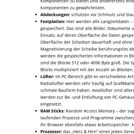
Komponenten zu bieten und andererseits eine
Komponenten zu gewährleisten.
Abdeckungen:
schützen vor Schmutz und Sta
Festplatten:
Hier werden alle Langzeitdaten –
gespeichert. Das sind alle Bilder, Dokument
Einsatz, auf deren Oberfläche die Daten gesp
Oberfläche der Scheiben dauerhaft und ohne B
Magnetisierung der Scheibe berührungslos ab 
werden die gespeicherten Informationen in Bl
sind die Blöcke 512 oder 4096 Byte groß. Die S
Blocks multipliziert mit der Anzahl an Blöcken.
Lüfter:
Im PC-Bereich gibt es verschiedene Arte
Radiallüfter werden sehr häufig auf Grafikkarte
schmale Bauform haben. Axiallüfter sind aller
werden zur Be- und Entlüftung von PC-Gehäuse
eingesetzt.
RAM Sticks:
Random Access Memory – der sogena
laufenden Prozesse und Programme zwischenge
Ihr Browser ebenfalls etwas Arbeitsspeicher. 
Prozessor:
das „Herz & Hirn“ eines jeden Serv