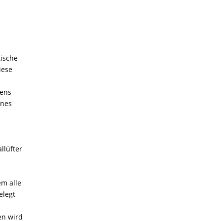
tische
iese
tens
ines
llüfter
em alle
elegt
en wird