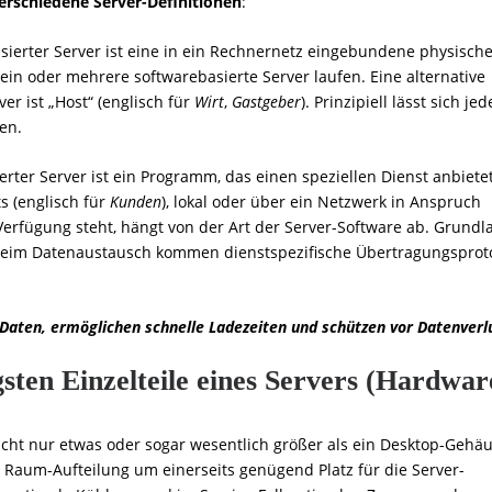
erschiedene Server-Definitionen
:
ierter Server ist eine in ein Rechnernetz eingebundene physisch
ein oder mehrere softwarebasierte Server laufen. Eine alternative
r ist „Host“ (englisch für
Wirt
,
Gastgeber
). Prinzipiell lässt sich jed
en.
rter Server ist ein Programm, das einen speziellen Dienst anbietet
 (englisch für
Kunden
), lokal oder über ein Netzwerk in Anspruch
rfügung steht, hängt von der Art der Server-Software ab. Grundl
 Beim Datenaustausch kommen dienstspezifische Übertragungsprot
r Daten, ermöglichen schnelle Ladezeiten und schützen vor Datenverl
sten Einzelteile eines Servers (Hardwar
icht nur etwas oder sogar wesentlich größer als ein Desktop-Gehä
 Raum-Aufteilung um einerseits genügend Platz für die Server-