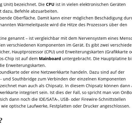
g Unit) bezeichnet. Die
CPU
ist in vielen elektronischen Geräten
t dazu, Befehle abzuarbeiten.
bende Oberfläche. Damit kann einer möglichen Beschädigung dur
nannten Wärmeleitpaste wird die Hitze des Prozessors über den
ne genannt – ist vergleichbar mit dem Nervensystem eines Mens
den verschiedenen Komponenten im Gerät. Es gibt zwei verschied
icher, Hauptprozessor (CPU) und Erweiterungskarten (Grafikkarte 
os-Chip ist auf dem
Mainboard
untergebracht. Die Hauptplatine bi
die Erweiterungskarten.
Soundkarte oder eine Netzwerkkarte handeln. Dazu sind auf der
th- und Southbridge zum Verbinden der einzelnen Komponenten
eichnet man auch als Chipsatz. In diesem Chipsatz können dann
erkkarte integriert sein. Ist dies der Fall, so spricht man von OnB
ich dann noch die IDE/SATA-, USB- oder Firewire-Schnittstellen
wie optische Laufwerke, Festplatten oder Drucker angeschlossen.
?