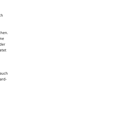
ch
chen.
ene
oder
etet
 auch
oard-